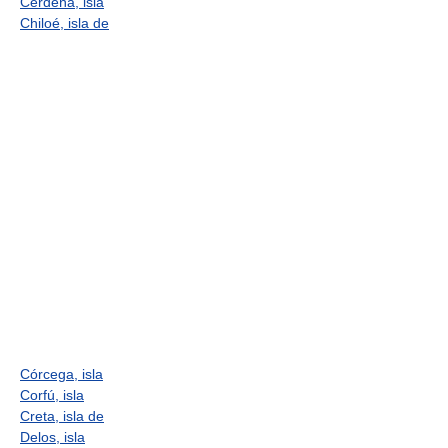
Cerdeña, isla
Chiloé, isla de
Córcega, isla
Corfú, isla
Creta, isla de
Delos, isla