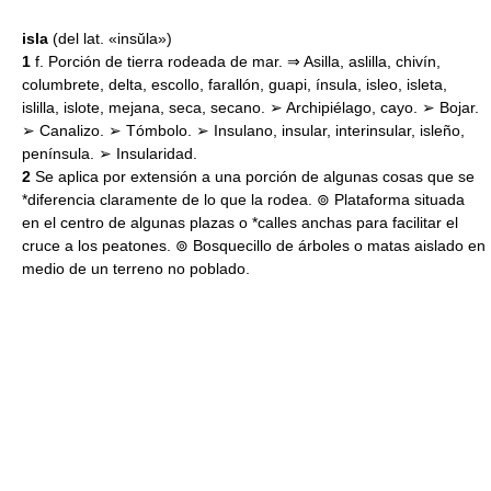
isla
(del lat. «insŭla»)
1
f. Porción de tierra rodeada de mar. ⇒ Asilla, aslilla, chivín,
columbrete, delta, escollo, farallón, guapi, ínsula, isleo, isleta,
islilla, islote, mejana, seca, secano. ➢ Archipiélago, cayo. ➢ Bojar.
➢ Canalizo. ➢ Tómbolo. ➢ Insulano, insular, interinsular, isleño,
península. ➢ Insularidad.
2
Se aplica por extensión a una porción de algunas cosas que se
*diferencia claramente de lo que la rodea. ⊚ Plataforma situada
en el centro de algunas plazas o *calles anchas para facilitar el
cruce a los peatones. ⊚ Bosquecillo de árboles o matas aislado en
medio de un terreno no poblado.