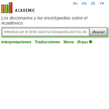
RU
EN
DE
FR
es-academic.com
Los diccionarios y las enciclopedias sobre el
Académico
¡Buscar!
interpretaciones
Traducciones
libros
Игры ⚽