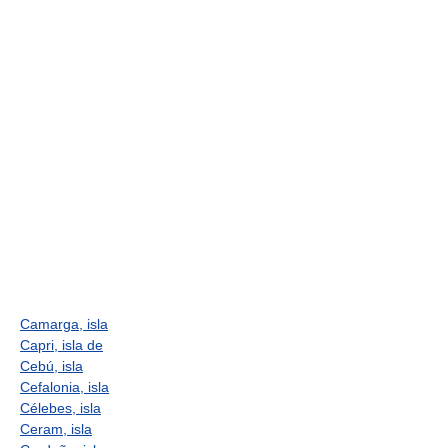
Camarga, isla
Capri, isla de
Cebú, isla
Cefalonia, isla
Célebes, isla
Ceram, isla