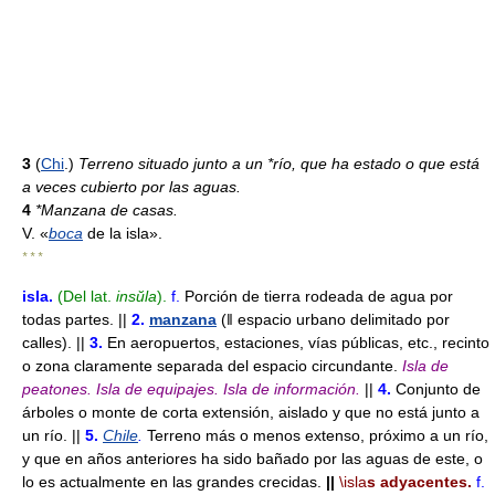
3
(
Chi
.)
Terreno situado junto a un *río, que ha estado o que está
a veces cubierto por las aguas.
4
*Manzana de casas.
V. «
boca
de la isla».
* * *
isla
.
(Del lat.
insŭla
).
f.
Porción de tierra rodeada de agua por
todas partes. ||
2.
manzana
(ǁ espacio urbano delimitado por
calles). ||
3.
En aeropuertos, estaciones, vías públicas, etc., recinto
o zona claramente separada del espacio circundante.
Isla de
peatones.
Isla de equipajes.
Isla de información.
||
4.
Conjunto de
árboles o monte de corta extensión, aislado y que no está junto a
un río. ||
5.
Chile
.
Terreno más o menos extenso, próximo a un río,
y que en años anteriores ha sido bañado por las aguas de este, o
lo es actualmente en las grandes crecidas.
||
\isla
s adyacentes.
f.