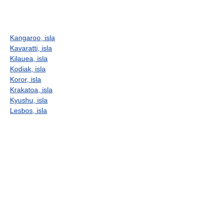
Kangaroo, isla
Kavaratti, isla
Kilauea, isla
Kodiak, isla
Koror, isla
Krakatoa, isla
Kyushu, isla
Lesbos, isla