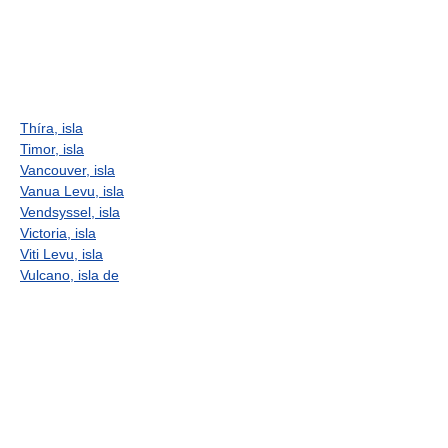
Thíra, isla
Timor, isla
Vancouver, isla
Vanua Levu, isla
Vendsyssel, isla
Victoria, isla
Viti Levu, isla
Vulcano, isla de